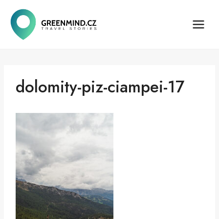
Přeskočit
na
obsah
dolomity-piz-ciampei-17