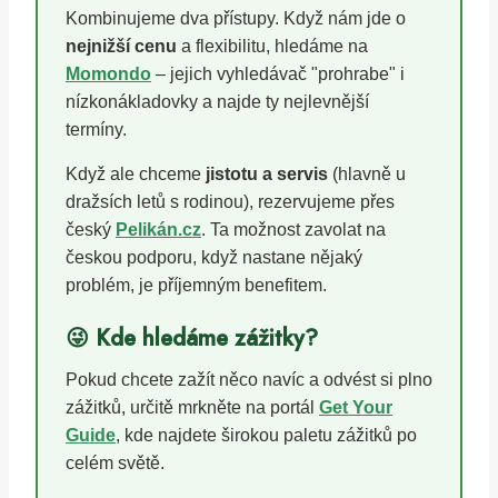
Kombinujeme dva přístupy. Když nám jde o
nejnižší cenu
a flexibilitu, hledáme na
Momondo
– jejich vyhledávač "prohrabe" i
nízkonákladovky a najde ty nejlevnější
termíny.
Když ale chceme
jistotu a servis
(hlavně u
dražsích letů s rodinou), rezervujeme přes
český
Pelikán.cz
. Ta možnost zavolat na
českou podporu, když nastane nějaký
problém, je příjemným benefitem.
😜 Kde hledáme zážitky?
Pokud chcete zažít něco navíc a odvést si plno
zážitků, určitě mrkněte na portál
Get Your
Guide
, kde najdete širokou paletu zážitků po
celém světě.