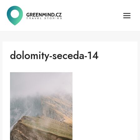
Přeskočit
na
obsah
dolomity-seceda-14