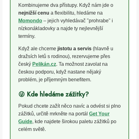
Kombinujeme dva přístupy. Když nám jde o
nejnižší cenu
a flexibilitu, hledáme na
Momondo
– jejich vyhledávač "prohrabe" i
nízkonákladovky a najde ty nejlevnější
termíny.
Když ale chceme
jistotu a servis
(hlavně u
dražsích letů s rodinou), rezervujeme přes
český
Pelikán.cz
. Ta možnost zavolat na
českou podporu, když nastane nějaký
problém, je příjemným benefitem.
😜 Kde hledáme zážitky?
Pokud chcete zažít něco navíc a odvést si plno
zážitků, určitě mrkněte na portál
Get Your
Guide
, kde najdete širokou paletu zážitků po
celém světě.