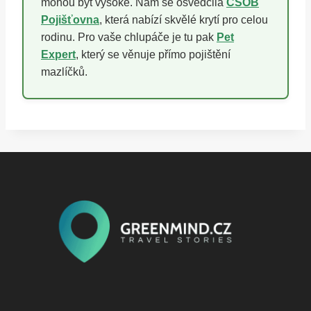
mohou být vysoké. Nám se osvědčila
ČSOB
Pojišťovna
, která nabízí skvělé krytí pro celou
rodinu. Pro vaše chlupáče je tu pak
Pet
Expert
, který se věnuje přímo pojištění
mazlíčků.