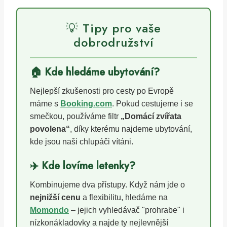
💡 Tipy pro vaše
dobrodružství
🏠 Kde hledáme ubytování?
Nejlepší zkušenosti pro cesty po Evropě
máme s
Booking.com
. Pokud cestujeme i se
smečkou, používáme filtr
„Domácí zvířata
povolena“
, díky kterému najdeme ubytování,
kde jsou naši chlupáči vítáni.
✈️ Kde lovíme letenky?
Kombinujeme dva přístupy. Když nám jde o
nejnižší cenu
a flexibilitu, hledáme na
Momondo
– jejich vyhledávač "prohrabe" i
nízkonákladovky a najde ty nejlevnější