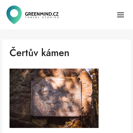
Přeskočit
na
obsah
Čertův kámen