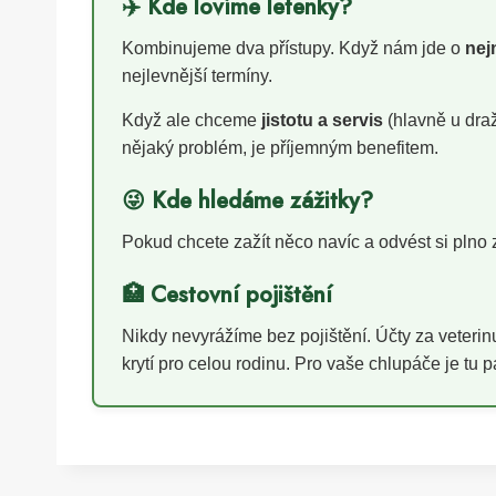
✈️ Kde lovíme letenky?
Kombinujeme dva přístupy. Když nám jde o
nej
nejlevnější termíny.
Když ale chceme
jistotu a servis
(hlavně u draž
nějaký problém, je příjemným benefitem.
😜 Kde hledáme zážitky?
Pokud chcete zažít něco navíc a odvést si plno z
🏥 Cestovní pojištění
Nikdy nevyrážíme bez pojištění. Účty za veter
krytí pro celou rodinu. Pro vaše chlupáče je tu 