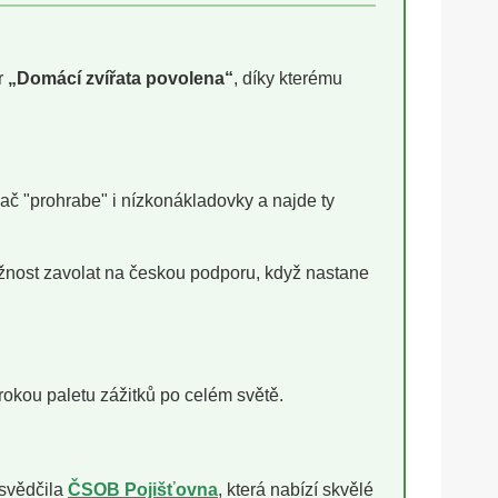
r
„Domácí zvířata povolena“
, díky kterému
ač "prohrabe" i nízkonákladovky a najde ty
žnost zavolat na českou podporu, když nastane
irokou paletu zážitků po celém světě.
osvědčila
ČSOB Pojišťovna
, která nabízí skvělé