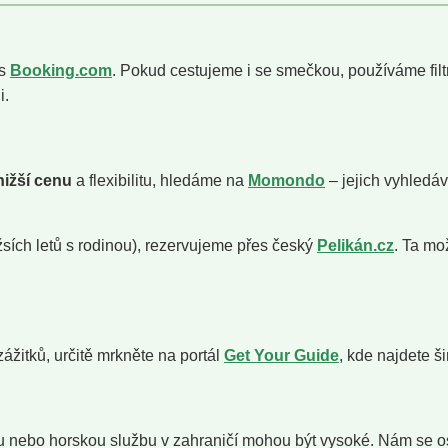
 s
Booking.com
. Pokud cestujeme i se smečkou, používáme filt
i.
nižší cenu
a flexibilitu, hledáme na
Momondo
– jejich vyhledáv
sích letů s rodinou), rezervujeme přes český
Pelikán.cz
. Ta mo
ážitků, určitě mrkněte na portál
Get Your Guide
, kde najdete š
inu nebo horskou službu v zahraničí mohou být vysoké. Nám se 