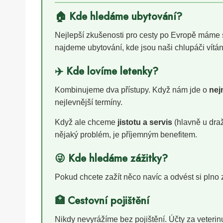
🏠 Kde hledáme ubytování?
Nejlepší zkušenosti pro cesty po Evropě máme
najdeme ubytování, kde jsou naši chlupáči vítán
✈️ Kde lovíme letenky?
Kombinujeme dva přístupy. Když nám jde o
nej
nejlevnější termíny.
Když ale chceme
jistotu a servis
(hlavně u draž
nějaký problém, je příjemným benefitem.
😜 Kde hledáme zážitky?
Pokud chcete zažít něco navíc a odvést si plno z
🏥 Cestovní pojištění
Nikdy nevyrážíme bez pojištění. Účty za veter