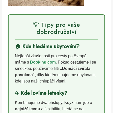
💡 Tipy pro vaše
dobrodružství
🏠 Kde hledáme ubytování?
Nejlepší zkušenosti pro cesty po Evropě
máme s
Booking.com
. Pokud cestujeme i se
smečkou, používáme filtr
„Domácí zvířata
povolena“
, díky kterému najdeme ubytování,
kde jsou naši chlupáči vítáni.
✈️ Kde lovíme letenky?
Kombinujeme dva přístupy. Když nám jde o
nejnižší cenu
a flexibilitu, hledáme na