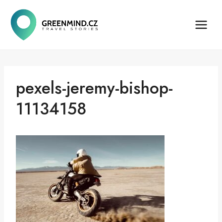
Přeskočit
na
obsah
pexels-jeremy-bishop-
11134158