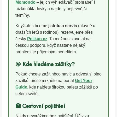
Momondo
– jejich vyhledávač "prohrabe" i
nízkonákladovky a najde ty nejlevnější
termíny.
Když ale chceme
jistotu a servis
(hlavně u
dražsích letů s rodinou), rezervujeme přes
český
Pelikán.cz
. Ta možnost zavolat na
českou podporu, když nastane nějaký
problém, je příjemným benefitem.
😜 Kde hledáme zážitky?
Pokud chcete zažít něco navíc a odvést si plno
zážitků, určitě mrkněte na portál
Get Your
Guide
, kde najdete širokou paletu zážitků po
celém světě.
🏥 Cestovní pojištění
Nikdy nevyrážíme bez pojištění. Účty za