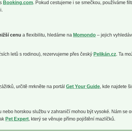
 s
Booking.com
. Pokud cestujeme i se smečkou, používáme filt
i.
nižší cenu
a flexibilitu, hledáme na
Momondo
– jejich vyhledáv
sích letů s rodinou), rezervujeme přes český
Pelikán.cz
. Ta mo
ážitků, určitě mrkněte na portál
Get Your Guide
, kde najdete š
inu nebo horskou službu v zahraničí mohou být vysoké. Nám se 
pak
Pet Expert
, který se věnuje přímo pojištění mazlíčků.