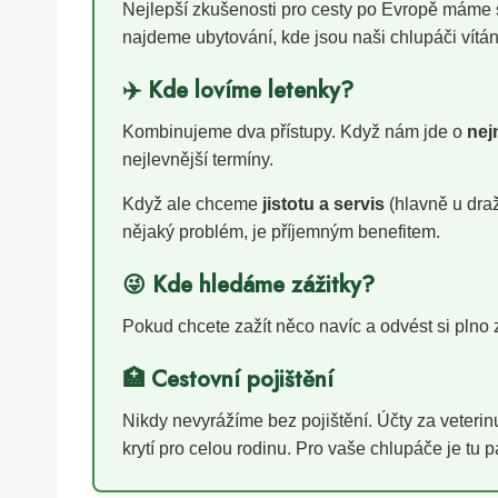
Nejlepší zkušenosti pro cesty po Evropě máme
najdeme ubytování, kde jsou naši chlupáči vítán
✈️ Kde lovíme letenky?
Kombinujeme dva přístupy. Když nám jde o
nej
nejlevnější termíny.
Když ale chceme
jistotu a servis
(hlavně u draž
nějaký problém, je příjemným benefitem.
😜 Kde hledáme zážitky?
Pokud chcete zažít něco navíc a odvést si plno z
🏥 Cestovní pojištění
Nikdy nevyrážíme bez pojištění. Účty za veter
krytí pro celou rodinu. Pro vaše chlupáče je tu 