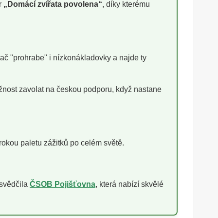
r
„Domácí zvířata povolena“
, díky kterému
ač "prohrabe" i nízkonákladovky a najde ty
žnost zavolat na českou podporu, když nastane
irokou paletu zážitků po celém světě.
osvědčila
ČSOB Pojišťovna
, která nabízí skvělé