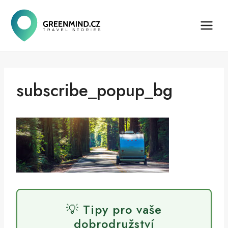
Přeskočit
na
obsah
subscribe_popup_bg
💡 Tipy pro vaše
dobrodružství