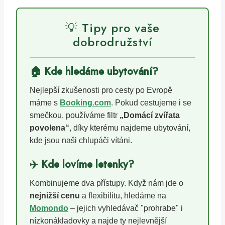
💡 Tipy pro vaše
dobrodružství
🏠 Kde hledáme ubytování?
Nejlepší zkušenosti pro cesty po Evropě
máme s
Booking.com
. Pokud cestujeme i se
smečkou, používáme filtr
„Domácí zvířata
povolena“
, díky kterému najdeme ubytování,
kde jsou naši chlupáči vítáni.
✈️ Kde lovíme letenky?
Kombinujeme dva přístupy. Když nám jde o
nejnižší cenu
a flexibilitu, hledáme na
Momondo
– jejich vyhledávač "prohrabe" i
nízkonákladovky a najde ty nejlevnější