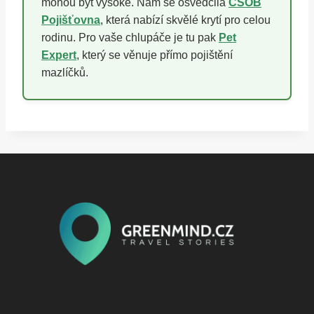
mohou být vysoké. Nám se osvědčila
ČSOB
Pojišťovna
, která nabízí skvělé krytí pro celou
rodinu. Pro vaše chlupáče je tu pak
Pet
Expert
, který se věnuje přímo pojištění
mazlíčků.