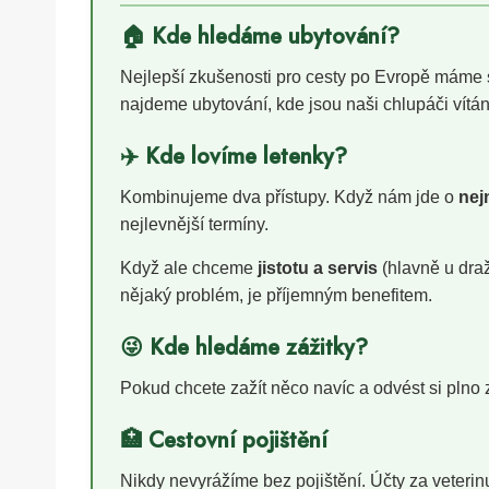
🏠 Kde hledáme ubytování?
Nejlepší zkušenosti pro cesty po Evropě máme
najdeme ubytování, kde jsou naši chlupáči vítán
✈️ Kde lovíme letenky?
Kombinujeme dva přístupy. Když nám jde o
nej
nejlevnější termíny.
Když ale chceme
jistotu a servis
(hlavně u draž
nějaký problém, je příjemným benefitem.
😜 Kde hledáme zážitky?
Pokud chcete zažít něco navíc a odvést si plno z
🏥 Cestovní pojištění
Nikdy nevyrážíme bez pojištění. Účty za veter