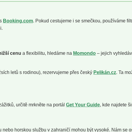
 s
Booking.com
. Pokud cestujeme i se smečkou, používáme filt
i.
nižší cenu
a flexibilitu, hledáme na
Momondo
– jejich vyhledáv
sích letů s rodinou), rezervujeme přes český
Pelikán.cz
. Ta mo
ážitků, určitě mrkněte na portál
Get Your Guide
, kde najdete š
inu nebo horskou službu v zahraničí mohou být vysoké. Nám se 