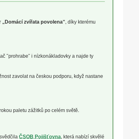
r
„Domácí zvířata povolena“
, díky kterému
ač "prohrabe" i nízkonákladovky a najde ty
žnost zavolat na českou podporu, když nastane
irokou paletu zážitků po celém světě.
osvědčila
ČSOB Pojišťovna
, která nabízí skvělé