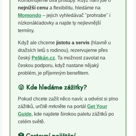
Kombinujeme dva přístupy. Když nám jde o
nejnižší cenu
a flexibilitu, hledáme na
Momondo
– jejich vyhledávač "prohrabe" i
nízkonákladovky a najde ty nejlevnější
termíny.
Když ale chceme
jistotu a servis
(hlavně u
dražsích letů s rodinou), rezervujeme přes
český
Pelikán.cz
. Ta možnost zavolat na
českou podporu, když nastane nějaký
problém, je příjemným benefitem.
😜 Kde hledáme zážitky?
Pokud chcete zažít něco navíc a odvést si plno
zážitků, určitě mrkněte na portál
Get Your
Guide
, kde najdete širokou paletu zážitků po
celém světě.
🏥 Cestovní pojištění