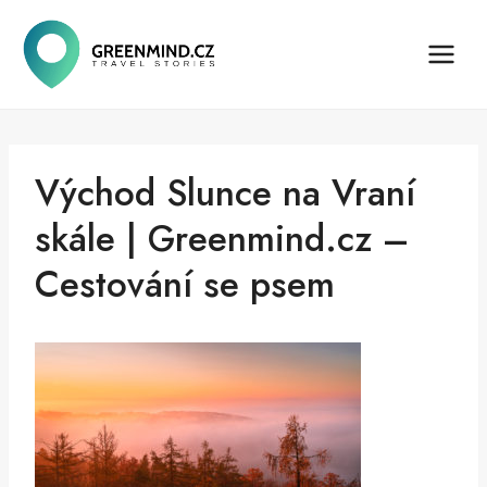
Přeskočit
na
obsah
Východ Slunce na Vraní
skále | Greenmind.cz –
Cestování se psem