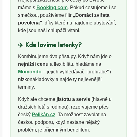
máme s
Booking.com
. Pokud cestujeme i se
smečkou, používáme filtr
„Domácí zvířata
povolena“
, díky kterému najdeme ubytování,
kde jsou naši chlupáči vítáni.
✈️ Kde lovíme letenky?
Kombinujeme dva přístupy. Když nám jde o
nejnižší cenu
a flexibilitu, hledáme na
Momondo
– jejich vyhledávač "prohrabe" i
nízkonákladovky a najde ty nejlevnější
termíny.
Když ale chceme
jistotu a servis
(hlavně u
dražsích letů s rodinou), rezervujeme přes
český
Pelikán.cz
. Ta možnost zavolat na
českou podporu, když nastane nějaký
problém, je příjemným benefitem.