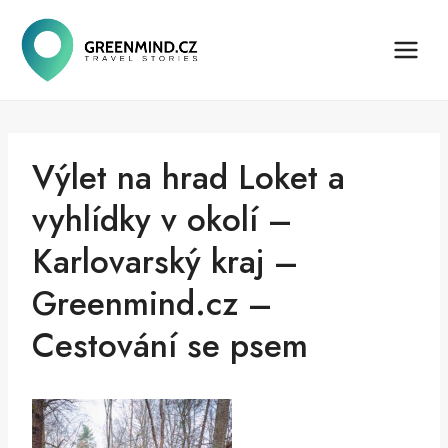
Přeskočit
na
obsah
Výlet na hrad Loket a
vyhlídky v okolí –
Karlovarský kraj –
Greenmind.cz –
Cestování se psem