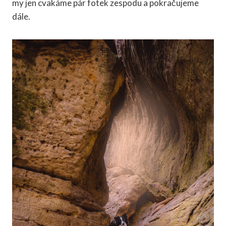
my jen cvakáme pár fotek zespodu a pokračujeme
dále.