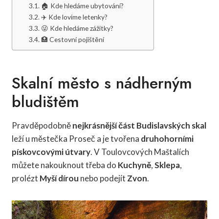
🏠 Kde hledáme ubytování?
✈️ Kde lovíme letenky?
😜 Kde hledáme zážitky?
🏥 Cestovní pojištění
Skalní město s nádherným
bludištěm
Pravděpodobně
nejkrásnější část Budislavských skal
leží u městečka Proseč a je tvořena
druhohorními
pískovcovými útvary
. V Toulovcových Maštalích
můžete nakouknout třeba do
Kuchyně
,
Sklepa
,
prolézt
Myší dírou
nebo podejít
Zvon
.