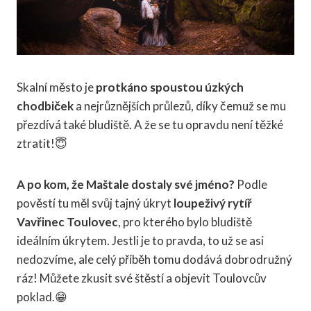
Skalní město je
protkáno spoustou úzkých
chodbiček
a nejrůznějších průlezů, díky čemuž se mu
přezdívá také bludiště. A že se tu opravdu není těžké
ztratit!😇
A po kom, že Maštale dostaly své jméno?
Podle
pověstí tu měl svůj tajný úkryt
loupeživý rytíř
Vavřinec Toulovec
, pro kterého bylo bludiště
ideálním úkrytem. Jestli je to pravda, to už se asi
nedozvíme, ale celý příběh tomu dodává dobrodružný
ráz! Můžete zkusit své štěstí a objevit Toulovcův
poklad.😁