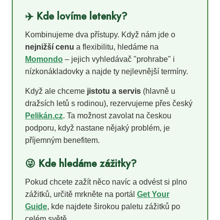
✈️ Kde lovíme letenky?
Kombinujeme dva přístupy. Když nám jde o
nejnižší cenu
a flexibilitu, hledáme na
Momondo
– jejich vyhledávač "prohrabe" i
nízkonákladovky a najde ty nejlevnější termíny.
Když ale chceme
jistotu a servis
(hlavně u
dražsích letů s rodinou), rezervujeme přes český
Pelikán.cz
. Ta možnost zavolat na českou
podporu, když nastane nějaký problém, je
příjemným benefitem.
😜 Kde hledáme zážitky?
Pokud chcete zažít něco navíc a odvést si plno
zážitků, určitě mrkněte na portál
Get Your
Guide
, kde najdete širokou paletu zážitků po
celém světě.