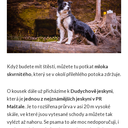
Když budete mít štěstí, můžete tu potkat
mloka
skvrnitého
, který se v okolí přilehlého potoka zdržuje.
O kousek dále už přicházíme k
Dudychově jeskyni
,
která je
jednou z nejznámějších jeskyní v PR
Maštale
. Je to rozšířena průrva v asi 20 m vysoké
skále, ve které jsou vytesané schody a můžete tak
vylézt až nahoru. Se psama to ale moc nedoporučuji, i