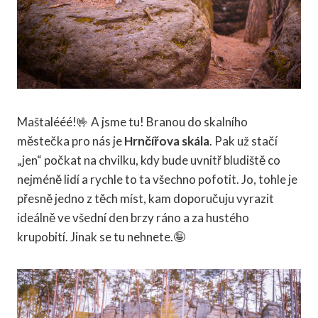
Maštalééé!🤟 A jsme tu! Branou do skalního
městečka pro nás je
Hrnčířova skála
. Pak už stačí
„jen“ počkat na chvilku, kdy bude uvnitř bludiště co
nejméně lidí a rychle to ta všechno pofotit. Jo, tohle je
přesně jedno z těch míst, kam doporučuju vyrazit
ideálně ve všední den brzy ráno a za hustého
krupobití. Jinak se tu nehnete.🤪