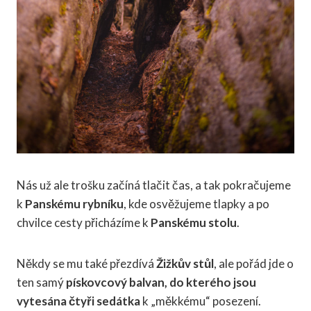
Nás už ale trošku začíná tlačit čas, a tak pokračujeme
k
Panskému rybníku
, kde osvěžujeme tlapky a po
chvilce cesty přicházíme k
Panskému stolu
.
Někdy se mu také přezdívá
Žižkův stůl
, ale pořád jde o
ten samý
pískovcový balvan, do kterého jsou
vytesána čtyři sedátka
k „měkkému“ posezení.