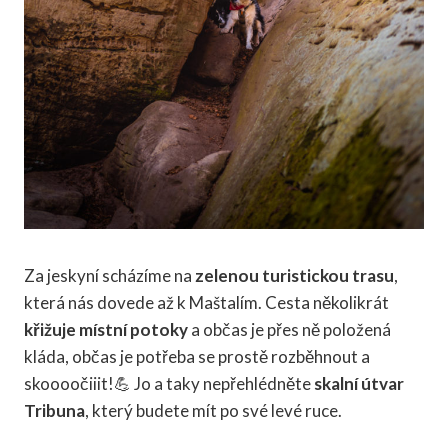
Za jeskyní scházíme na
zelenou turistickou trasu
,
která nás dovede až k Maštalím. Cesta několikrát
křižuje místní potoky
a občas je přes ně položená
kláda, občas je potřeba se prostě rozběhnout a
skoooočiiit!💪 Jo a taky nepřehlédněte
skalní útvar
Tribuna
, který budete mít po své levé ruce.