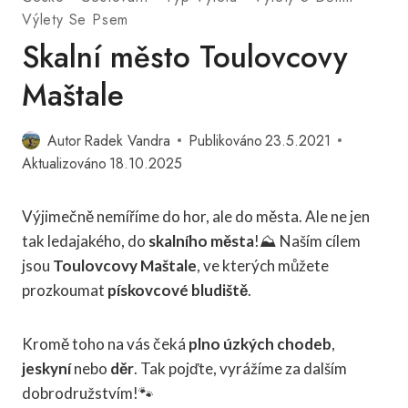
Výlety Se Psem
Skalní město Toulovcovy
Maštale
Autor
Radek Vandra
Publikováno
23.5.2021
Aktualizováno
18.10.2025
Výjimečně nemíříme do hor, ale do města. Ale ne jen
tak ledajakého, do
skalního města
!⛰ Naším cílem
jsou
Toulovcovy Maštale
, ve kterých můžete
prozkoumat
pískovcové bludiště
.
Kromě toho na vás čeká
plno úzkých chodeb
,
jeskyní
nebo
děr
. Tak pojďte, vyrážíme za dalším
dobrodružstvím!🐾