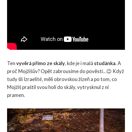
Ten
vyvěrá přímo ze skály
, kde je i malá
studánka
. A
proč Mojžíšův? Opět zabrousíme do pověstí…😉 Když
tudy šli Izraelité, měli obrovskou žízeň a po tom, co
Mojžíš praštil svou holí do skály, vytrysknul z ní
pramen.