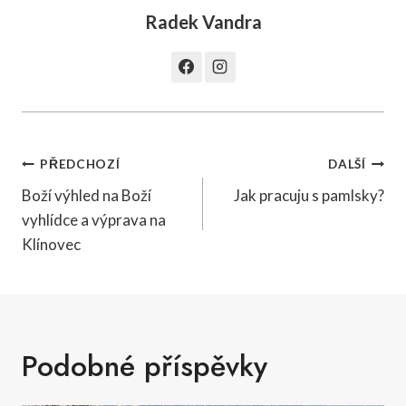
Radek Vandra
Navigace
PŘEDCHOZÍ
DALŠÍ
pro
Boží výhled na Boží
Jak pracuju s pamlsky?
vyhlídce a výprava na
příspěvek
Klínovec
Podobné příspěvky